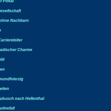
r Pokal
Gesellschaft
 ohne Nachbarn
h
arriereleiter
adischer Charme
old
en
nundfvierzig
eiten
ukusch nach Hellenthal
tinefall