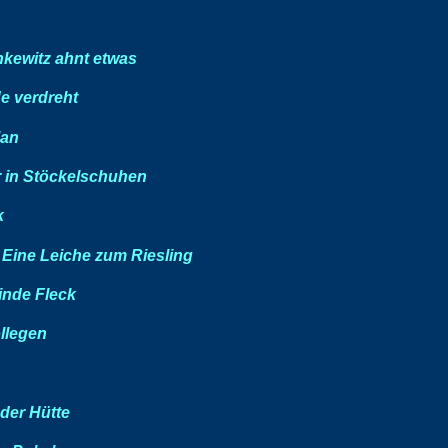
hkewitz ahnt etwas
e verdreht
an
r in Stöckelschuhen
k
-
Eine Leiche zum Riesling
inde Fleck
llegen
 der Hütte