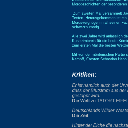
Mordgeschichten der besonderen 
Zum zweiten Mal versammelt Jacq
Texten. Herausgekommen ist ein 
Mordsvergnügen in all seinen Face
schwarzhumorig.
Alle zwei Jahre wird anlässlich 
Kurzkrimipreis für die beste Krim
zum ersten Mal die besten Wettb
Mit von der mörderischen Partie 
Kempff, Carsten Sebastian Henn u
Kritiken:
Er ist nämlich auch der Urv
dass der Blutstrom aus der 
gestoppt wird.
Die Welt
zu TATORT EIFE
Deutschlands Wilder Westen
Die Zeit
Hinter der Eiche die nächst