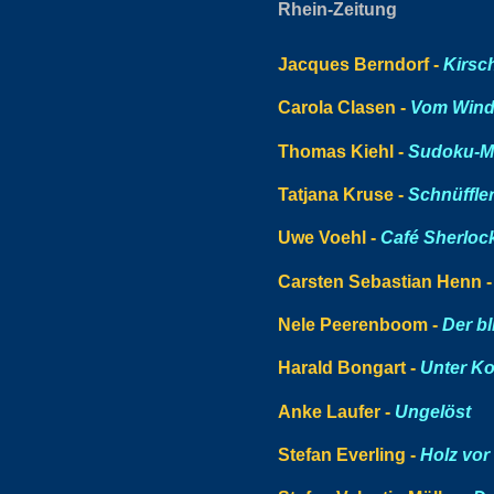
Rhein-Zeitung
Jacques Berndorf -
Kirsc
Carola Clasen -
Vom Wind
Thomas Kiehl -
Sudoku-M
Tatjana Kruse -
Schnüffle
Uwe Voehl -
Café Sherloc
Carsten Sebastian Henn 
Nele Peerenboom -
Der bl
Harald Bongart -
Unter Ko
Anke Laufer -
Ungelöst
Stefan Everling -
Holz vor