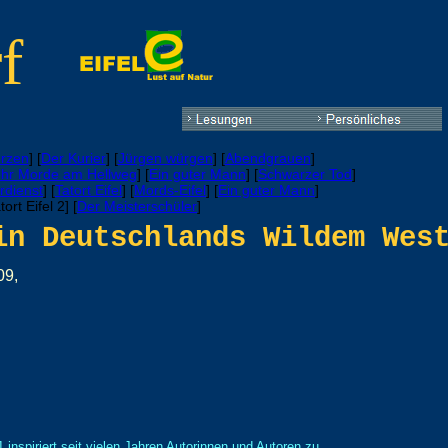
f
erzen
] [
Der Kurier
] [
Jürgen würgen
] [
Abendgrauen
]
hr Morde am Hellweg
] [
Ein guter Mann
] [
Schwarzer Tod
]
rdienst
] [
Tatort Eifel
] [
Mords-Eifel
] [
Ein guter Mann
]
tort Eifel 2] [
Der Meisterschüler
]
in Deutschlands Wildem Wes
09,
 inspiriert seit vielen Jahren Autorinnen und Autoren zu