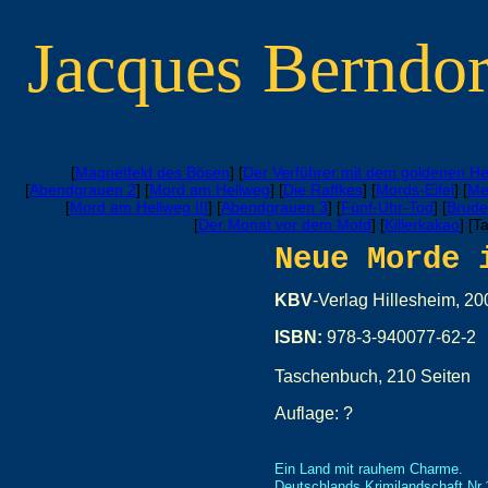
Jacques
Berndor
[
Magnetfeld des Bösen
] [
Der Verführer mit dem goldenen H
[
Abendgrauen 2
] [
Mord am Hellweg
] [
Die Raffkes
] [
Mords-Eifel
] [
Me
[
Mord am Hellweg III
] [
Abendgrauen 3
] [
Fünf-Uhr-Tod
] [
Brude
[
Der Monat vor dem Mofd
] [
Killerkakao
] [Ta
Neue Morde 
KBV
-Verlag Hillesheim, 20
ISBN:
978-3-940077-62-2
Taschenbuch, 210 Seiten
Auflage: ?
Ein Land mit rauhem Charme.
Deutschlands Krimilandschaft Nr.1