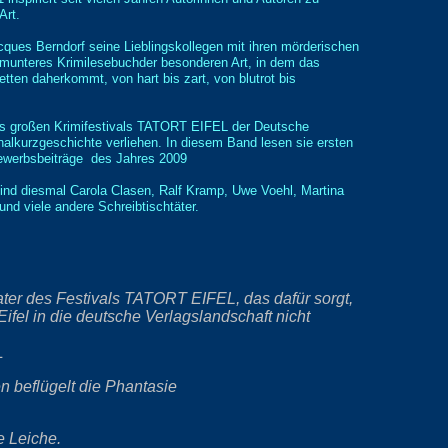
Art.
ues Berndorf seine Lieblingskollegen mit ihren mörderischen
munteres Krimilesebuchder besonderen Art, in dem das
tten daherkommt, von hart bis zart, von blutrot bis
des großen Krimifestivals TATORT EIFEL der Deutsche
inalkurzgeschichte verliehen. In diesem Band lesen sie ersten
ewerbsbeiträge des Jahres 2009
sind diesmal Carola Clasen, Ralf Kramp, Uwe Voehl, Martina
nd viele andere Schreibtischtäter.
ater des Festivals TATORT EIFEL, das dafür sorgt,
Eifel in die deutsche Verlagslandschaft nicht
L
 beflügelt die Phantasie
e Leiche.