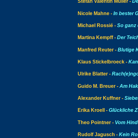
Stefan Valentin Müller -
De
Nicole Mahne -
In bester 
Michael Rossié -
So ganz
Martina Kempff -
Der Teic
Manfred Reuter -
Blutige K
Klaus Stickelbroeck -
Kan
Ulrike Blatter -
Rach(e)ng
Guido M. Breuer -
Am Hak
Alexander Kuffner -
Siebe
Erika Kroell -
Glückliche Z
Theo Pointner -
Vom Hind
Rudolf Jagusch -
Kein Rou