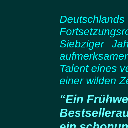
Deutschlands 
Fortsetzungs
Siebziger Ja
aufmerksamen 
Talent eines v
einer wilden Z
“Ein Frühwe
Bestsellerau
ein schonun