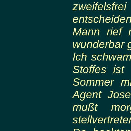
zweifelsfr
entscheide
Mann rief
wunderbar 
Ich schwamm
Stoffes ist
Sommer mit
Agent Jose
mußt mor
stellvertret