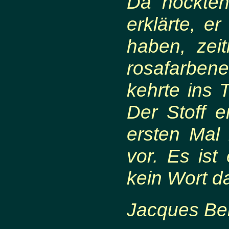
Da hockten
erklärte, e
haben, zei
rosafarbene
kehrte ins 
Der Stoff e
ersten Mal
vor. Es ist
kein Wort d
Jacques Be