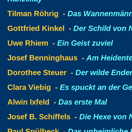
Tilman Röhrig -
Das Wannenmän
Gottfried Kinkel -
Der Schild von 
Uwe Rhiem -
Ein Geist zuviel
Josef Benninghaus -
Am Heident
Dorothee Steuer -
Der wilde Ender
Clara Viebig -
Es spuckt an der G
Alwin Ixfeld -
Das erste Mal
Josef B. Schiffels -
Die Hexe von 
Paul Spülbeck -
Das unheimliche