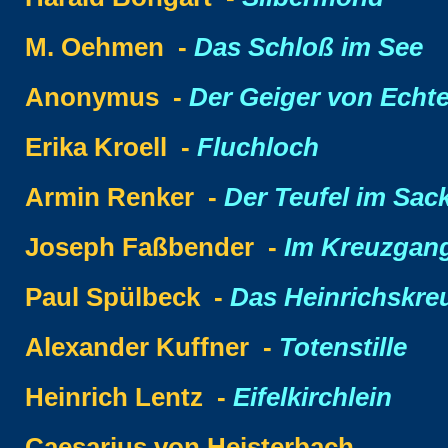
M. Oehmen -
Das Schloß im See
Anonymus -
Der Geiger von Echt
Erika Kroell -
Fluchloch
Armin Renker -
Der Teufel im Sac
Joseph Faßbender -
Im Kreuzgan
Paul Spülbeck -
Das Heinrichskre
Alexander Kuffner -
Totenstille
Heinrich Lentz -
Eifelkirchlein
Caesarius von Heisterbach -