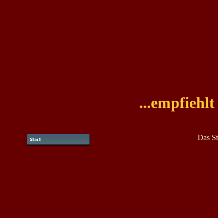
...empfiehl
Das S