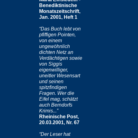
Benediktinische
Monatszeitschrift,
Jan. 2001, Heft 1
“Das Buch lebt von
pfiffigen Pointen,
von einem
ungewöhnlich
dichten Netz an
Verdächtigen sowie
von Siggis
eigenwilliger,
uneitler Wesensart
und seinen
spitzfindigen
Fragen. Wer die
Eifel mag, schätzt
auch Berndorfs
Krimis...”
Rheinische Post,
20.03.2001, Nr. 67
“Der Leser hat