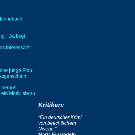
 Mannebach
g. “Da liegt
as interessant
 eine junge Frau,
n Augenschein
t heraus:
ein Motiv, sie zu
Kritiken:
“Ein deutscher Krimi
von beachtlichem
Niveau.”
Maria Einsiedeln -