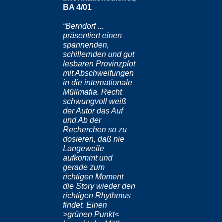
BA 4/01
“Berndorf ...
präsentiert einen
spannenden,
schillernden und gut
lesbaren Provinzplot
mit Abschweifungen
in die internationale
Müllmafia. Recht
schwungvoll weiß
der Autor das Auf
und Ab der
Recherchen so zu
dosieren, daß nie
Langeweile
aufkommt und
gerade zum
richtigen Moment
die Story wieder den
richtigen Rhythmus
findet. Einen
>grünen Punkt<